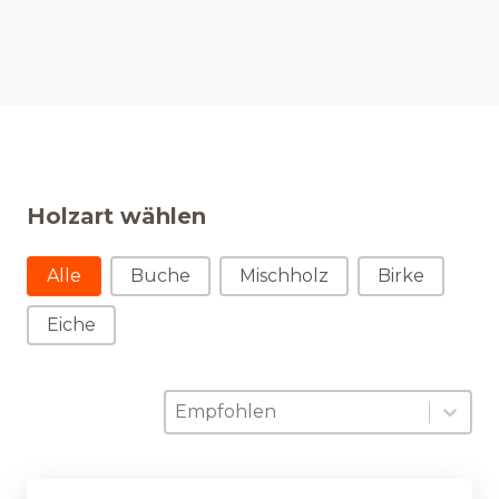
Holzart wählen
Holzart wählen
Alle
Buche
Mischholz
Birke
Eiche
Sortierung
Sort content
Sort content