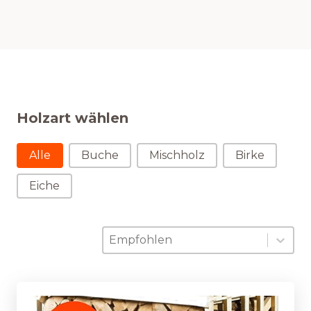
Holzart wählen
Holzart wählen
Alle
Buche
Mischholz
Birke
Eiche
Sortierung
Sort content
Sort content