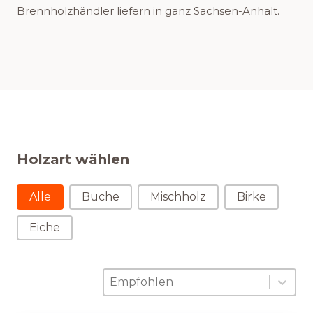
Brennholzhändler liefern in ganz Sachsen-Anhalt.
Holzart wählen
Holzart wählen
Alle
Buche
Mischholz
Birke
Eiche
Sortierung
Sort content
Sort content