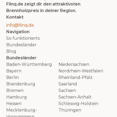
Flinq.de zeigt dir den attraktivsten
Brennholzpreis in deiner Region.
Kontakt
info@flinq.de
Navigation
So funktionierts
Bundesländer
Blog
Bundesländer
Baden-Württemberg
Niedersachsen
Bayern
Nordrhein-Westfalen
Berlin
Rheinland-Pfalz
Brandenburg
Saarland
Bremen
Sachsen
Hamburg
Sachsen-Anhalt
Hessen
Schleswig-Holstein
Mecklenburg-
Thüringen
Vorpommern