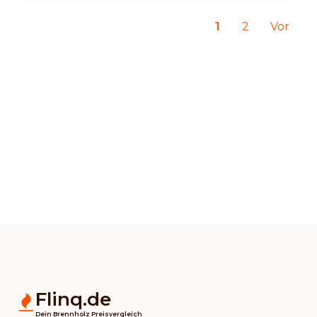
1
2
Vor
Flinq.de
Dein Brennholz Preisvergleich