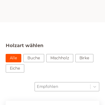
Holzart wählen
Holzart wählen
Alle
Buche
Mischholz
Birke
Eiche
Sortierung
Sort content
Sort content