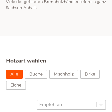
Viele der gelisteten Brennholzhändler liefern in ganz
Sachsen-Anhalt.
Holzart wählen
Holzart wählen
Alle
Buche
Mischholz
Birke
Eiche
Sortierung
Sort content
Sort content