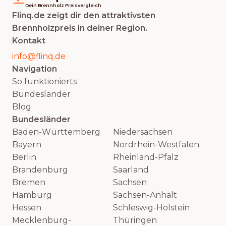
Dein Brennholz Preisvergleich
Flinq.de zeigt dir den attraktivsten
Brennholzpreis in deiner Region.
Kontakt
info@flinq.de
Navigation
So funktionierts
Bundesländer
Blog
Bundesländer
Baden-Württemberg
Niedersachsen
Bayern
Nordrhein-Westfalen
Berlin
Rheinland-Pfalz
Brandenburg
Saarland
Bremen
Sachsen
Hamburg
Sachsen-Anhalt
Hessen
Schleswig-Holstein
Mecklenburg-
Thüringen