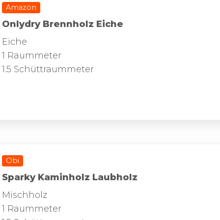
Amazon
Onlydry Brennholz Eiche
Eiche
1 Raummeter
1.5 Schüttraummeter
Obi
Sparky Kaminholz Laubholz
Mischholz
1 Raummeter