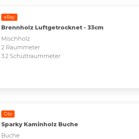
eBay
Brennholz Luftgetrocknet - 33cm
Mischholz
2 Raummeter
3.2 Schüttraummeter
Obi
Sparky Kaminholz Buche
Buche