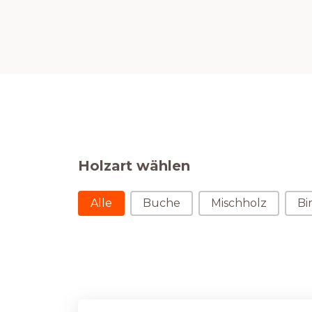
Holzart wählen
Holzart wählen
Alle
Buche
Mischholz
Bi