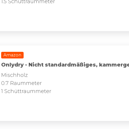
1.5 Schüttraummeter
Amazon
Onlydry - Nicht standardmäßiges, kammerg
Mischholz
0.7 Raummeter
1 Schüttraummeter