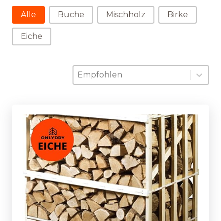
Holzart wählen
Alle
Buche
Mischholz
Birke
Eiche
Sortierung
Sort content
Sort content