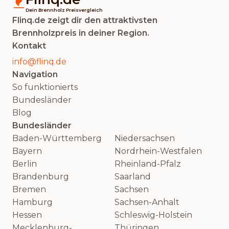
Dein Brennholz Preisvergleich
Flinq.de zeigt dir den attraktivsten
Brennholzpreis in deiner Region.
Kontakt
info@flinq.de
Navigation
So funktionierts
Bundesländer
Blog
Bundesländer
Baden-Württemberg
Niedersachsen
Bayern
Nordrhein-Westfalen
Berlin
Rheinland-Pfalz
Brandenburg
Saarland
Bremen
Sachsen
Hamburg
Sachsen-Anhalt
Hessen
Schleswig-Holstein
Mecklenburg-
Thüringen