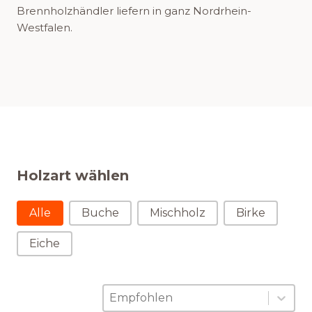
Brennholzhändler liefern in ganz Nordrhein-
Westfalen.
Holzart wählen
Holzart wählen
Alle
Buche
Mischholz
Birke
Eiche
Sortierung
Sort content
Sort content