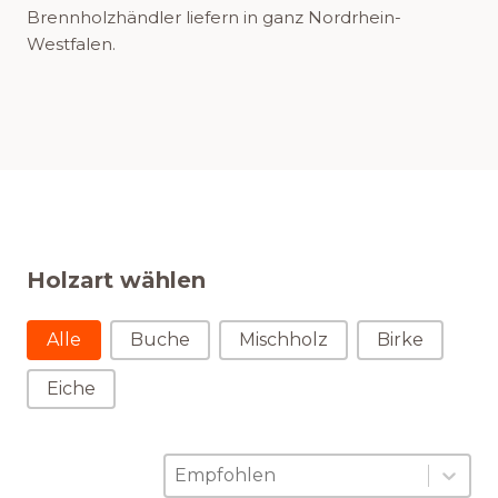
Brennholzhändler liefern in ganz Nordrhein-
Westfalen.
Holzart wählen
Holzart wählen
Alle
Buche
Mischholz
Birke
Eiche
Sortierung
Sort content
Sort content