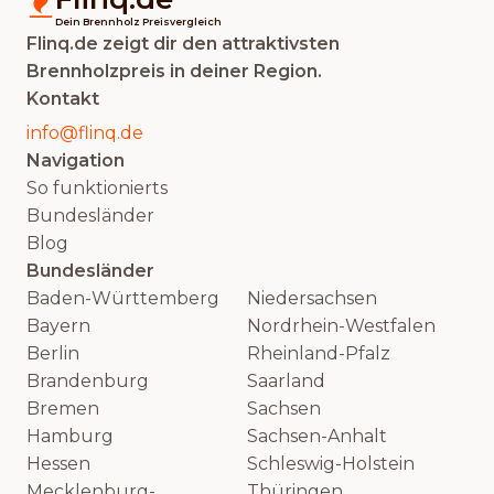
Dein Brennholz Preisvergleich
Flinq.de zeigt dir den attraktivsten
Brennholzpreis in deiner Region.
Kontakt
info@flinq.de
Navigation
So funktionierts
Bundesländer
Blog
Bundesländer
Baden-Württemberg
Niedersachsen
Bayern
Nordrhein-Westfalen
Berlin
Rheinland-Pfalz
Brandenburg
Saarland
Bremen
Sachsen
Hamburg
Sachsen-Anhalt
Hessen
Schleswig-Holstein
Mecklenburg-
Thüringen