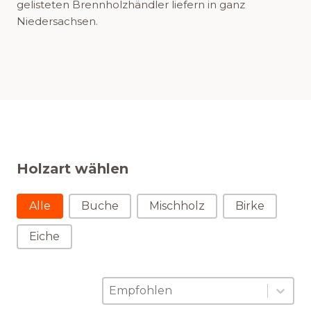
gelisteten Brennholzhändler liefern in ganz
Niedersachsen.
Holzart wählen
Holzart wählen
Alle
Buche
Mischholz
Birke
Eiche
Sortierung
Sort content
Sort content