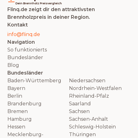
Dein Brennholz Preisvergleich
Flinq.de zeigt dir den attraktivsten
Brennholzpreis in deiner Region.
Kontakt
info@flinq.de
Navigation
So funktionierts
Bundesländer
Blog
Bundesländer
Baden-Württemberg
Niedersachsen
Bayern
Nordrhein-Westfalen
Berlin
Rheinland-Pfalz
Brandenburg
Saarland
Bremen
Sachsen
Hamburg
Sachsen-Anhalt
Hessen
Schleswig-Holstein
Mecklenburg-
Thüringen