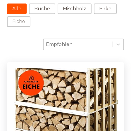
Holzart wählen
Alle
Buche
Mischholz
Birke
Eiche
Sortierung
Sort content
Sort content