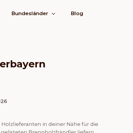
Bundesländer
Blog
berbayern
026
olzlieferanten in deiner Nähe für die
gelisteten Brennholzhändler liefern