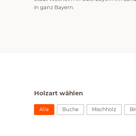
in ganz Bayern.
Holzart wählen
Holzart wählen
Alle
Buche
Mischholz
Bi