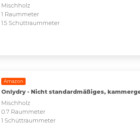
Mischholz
1 Raummeter
1.5 Schüttraummeter
Amazon
Onlydry - Nicht standardmäßiges, kammerg
Mischholz
0.7 Raummeter
1 Schüttraummeter