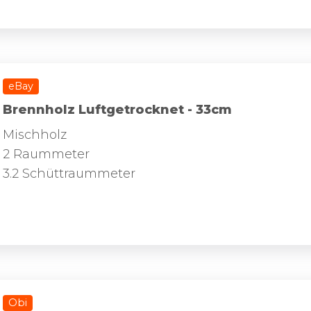
eBay
Brennholz Luftgetrocknet - 33cm
Mischholz
2 Raummeter
3.2 Schüttraummeter
Obi