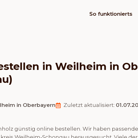
So funktionierts
estellen in Weilheim in O
au)
lheim in Oberbayern
Zuletzt aktualisiert:
01.07.2
olz günstig online bestellen. Wir haben passende H
kreis Weilheim-Schongau herausgesucht. Viele der 