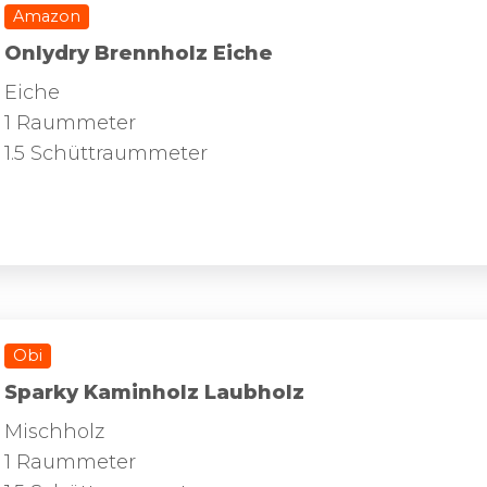
Amazon
Onlydry Brennholz Eiche
Eiche
1 Raummeter
1.5 Schüttraummeter
Obi
Sparky Kaminholz Laubholz
Mischholz
1 Raummeter