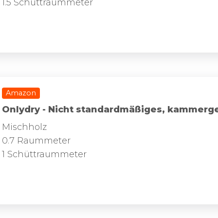
1.5 Schüttraummeter
Amazon
Onlydry - Nicht standardmäßiges, kammerg
Mischholz
0.7 Raummeter
1 Schüttraummeter