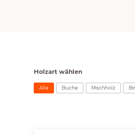
Holzart wählen
Holzart wählen
Alle
Buche
Mischholz
Bi