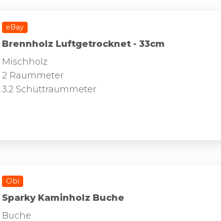
eBay
Brennholz Luftgetrocknet - 33cm
Mischholz
2 Raummeter
3.2 Schüttraummeter
Obi
Sparky Kaminholz Buche
Buche