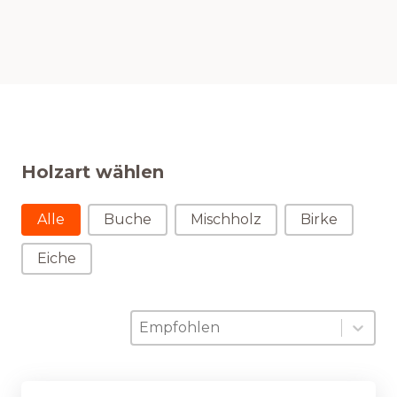
Holzart wählen
Holzart wählen
Alle
Buche
Mischholz
Birke
Eiche
Sortierung
Sort content
Sort content