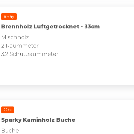
eBay
Brennholz Luftgetrocknet - 33cm
Mischholz
2 Raummeter
3.2 Schüttraummeter
Obi
Sparky Kaminholz Buche
Buche