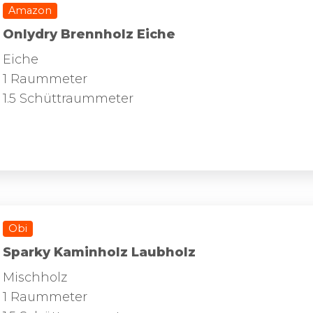
Amazon
Onlydry Brennholz Eiche
Eiche
1 Raummeter
1.5 Schüttraummeter
Obi
Sparky Kaminholz Laubholz
Mischholz
1 Raummeter