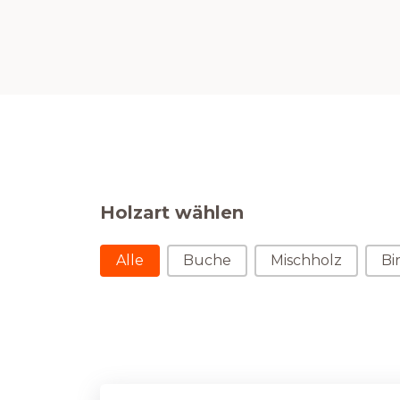
Holzart wählen
Holzart wählen
Alle
Buche
Mischholz
Bi