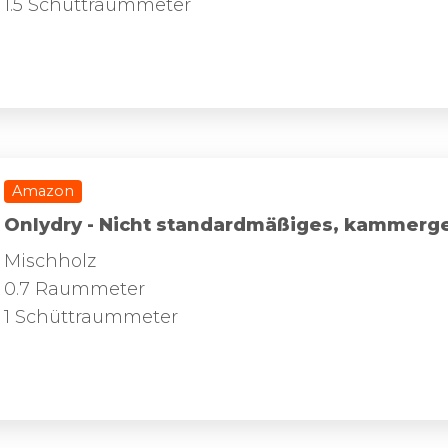
1.5 Schüttraummeter
Amazon
Onlydry - Nicht standardmäßiges, kammerg
Mischholz
0.7 Raummeter
1 Schüttraummeter