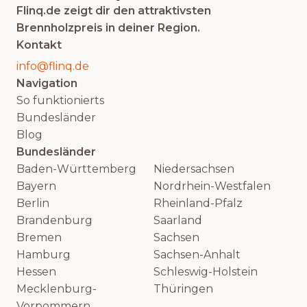
Flinq.de zeigt dir den attraktivsten
Brennholzpreis in deiner Region.
Kontakt
info@flinq.de
Navigation
So funktionierts
Bundesländer
Blog
Bundesländer
Baden-Württemberg
Niedersachsen
Bayern
Nordrhein-Westfalen
Berlin
Rheinland-Pfalz
Brandenburg
Saarland
Bremen
Sachsen
Hamburg
Sachsen-Anhalt
Hessen
Schleswig-Holstein
Mecklenburg-
Thüringen
Vorpommern