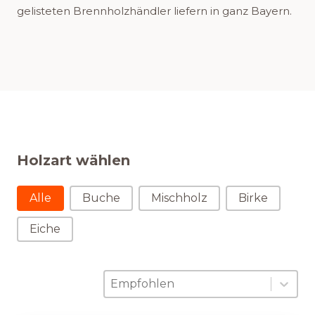
gelisteten Brennholzhändler liefern in ganz Bayern.
Holzart wählen
Holzart wählen
Alle
Buche
Mischholz
Birke
Eiche
Sortierung
Sort content
Sort content