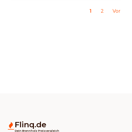
1
2
Vor
Flinq.de
Dein Brennholz Preisvergleich