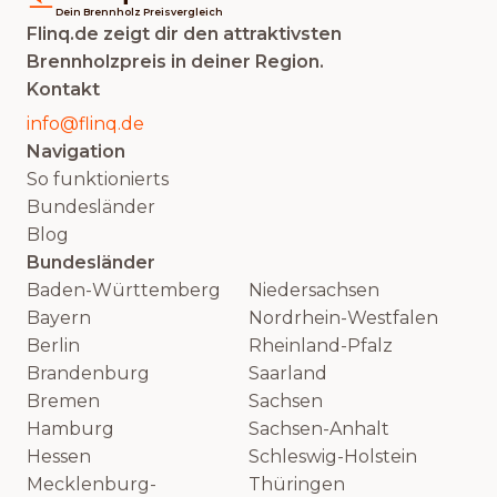
Dein Brennholz Preisvergleich
Flinq.de zeigt dir den attraktivsten
Brennholzpreis in deiner Region.
Kontakt
info@flinq.de
Navigation
So funktionierts
Bundesländer
Blog
Bundesländer
Baden-Württemberg
Niedersachsen
Bayern
Nordrhein-Westfalen
Berlin
Rheinland-Pfalz
Brandenburg
Saarland
Bremen
Sachsen
Hamburg
Sachsen-Anhalt
Hessen
Schleswig-Holstein
Mecklenburg-
Thüringen