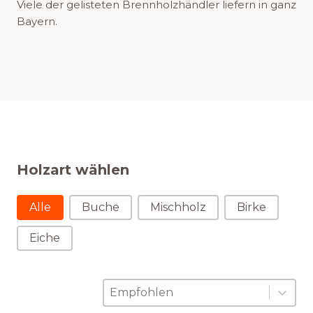
Viele der gelisteten Brennholzhändler liefern in ganz
Bayern.
Holzart wählen
Holzart wählen
Alle
Buche
Mischholz
Birke
Eiche
Sortierung
Sort content
Sort content