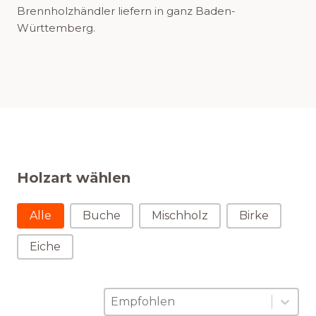
Brennholzhändler liefern in ganz Baden-
Württemberg.
Holzart wählen
Holzart wählen
Alle
Buche
Mischholz
Birke
Eiche
Sortierung
Sort content
Sort content