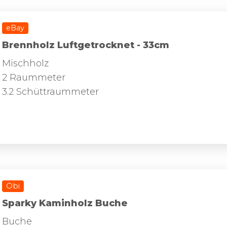
eBay
Brennholz Luftgetrocknet - 33cm
Mischholz
2 Raummeter
3.2 Schüttraummeter
Obi
Sparky Kaminholz Buche
Buche