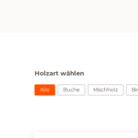
Holzart wählen
Holzart wählen
Alle
Buche
Mischholz
Bi