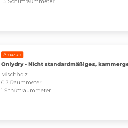
1.5 Schüttraummeter
Amazon
Onlydry - Nicht standardmäßiges, kammerg
Mischholz
0.7 Raummeter
1 Schüttraummeter