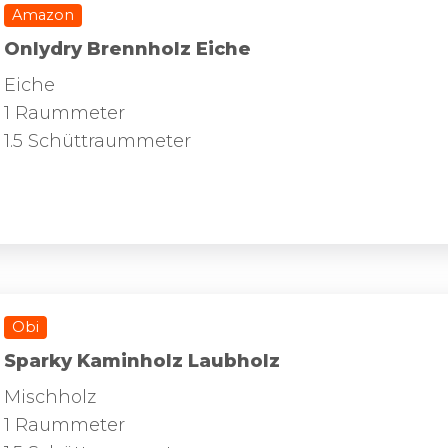
Amazon
Onlydry Brennholz Eiche
Eiche
1 Raummeter
1.5 Schüttraummeter
Obi
Sparky Kaminholz Laubholz
Mischholz
1 Raummeter