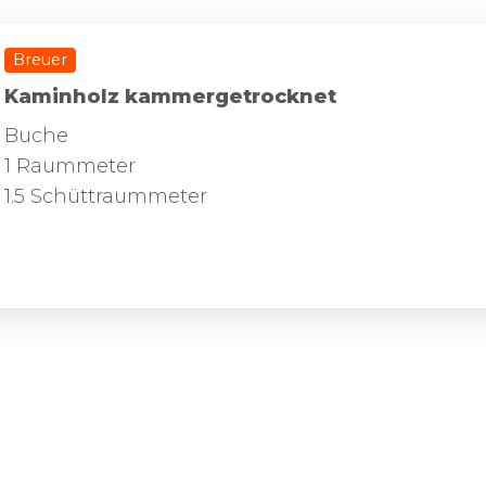
Breuer
Kaminholz kammergetrocknet
Buche
1 Raummeter
1.5 Schüttraummeter