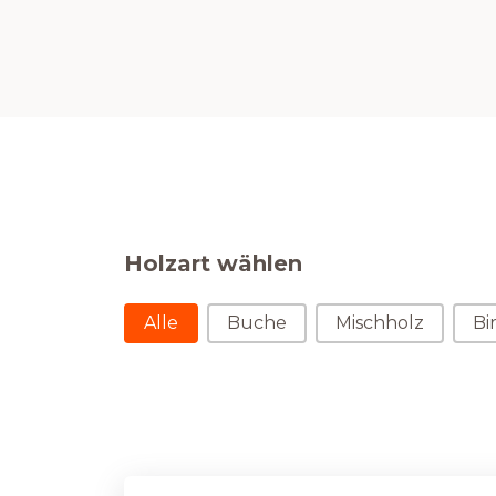
Holzart wählen
Holzart wählen
Alle
Buche
Mischholz
Bi