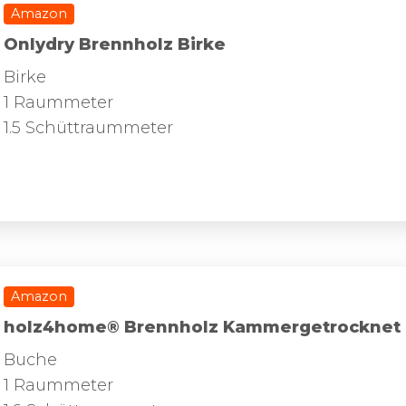
Amazon
Onlydry Brennholz Birke
Birke
1 Raummeter
1.5 Schüttraummeter
Amazon
holz4home® Brennholz Kammergetrocknet
Buche
1 Raummeter