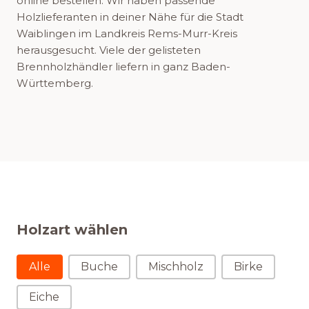
online bestellen. Wir haben passende
Holzlieferanten in deiner Nähe für die Stadt
Waiblingen im Landkreis Rems-Murr-Kreis
herausgesucht. Viele der gelisteten
Brennholzhändler liefern in ganz Baden-
Württemberg.
Holzart wählen
Holzart wählen
Alle
Buche
Mischholz
Birke
Eiche