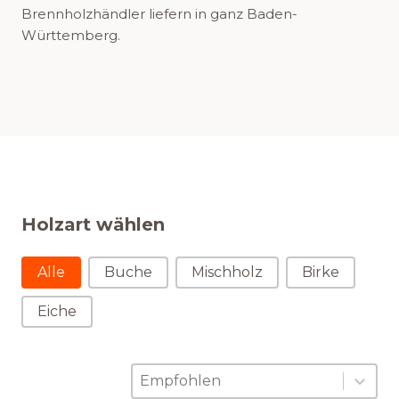
Brennholzhändler liefern in ganz Baden-
Württemberg.
Holzart wählen
Holzart wählen
Alle
Buche
Mischholz
Birke
Eiche
Sortierung
Sort content
Sort content