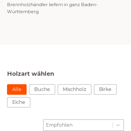
Brennholzhändler liefern in ganz Baden-
Württemberg.
Holzart wählen
Holzart wählen
Alle
Buche
Mischholz
Birke
Eiche
Sortierung
Sort content
Sort content